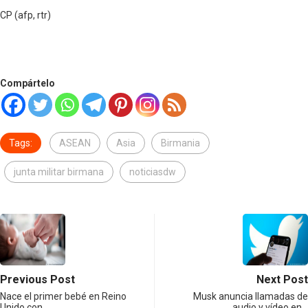
CP (afp, rtr)
Compártelo
Tags:
ASEAN
Asia
Birmania
junta militar birmana
noticiasdw
Previous Post
Next Post
Nace el primer bebé en Reino
Musk anuncia llamadas de
Unido con…
audio y vídeo en…