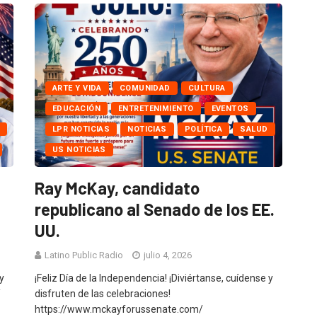
ARTE Y VIDA
COMUNIDAD
CULTURA
EDUCACIÓN
ENTRETENIMIENTO
EVENTOS
LPR NOTICIAS
NOTICIAS
POLÍTICA
SALUD
US NOTICIAS
Ray McKay, candidato
republicano al Senado de los EE.
UU.
Latino Public Radio
julio 4, 2026
y
¡Feliz Día de la Independencia! ¡Diviértanse, cuídense y
/
disfruten de las celebraciones!
https://www.mckayforussenate.com/