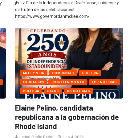
¡Feliz Día de la Independencia! ¡Diviértanse, cuídense y
y
disfruten de las celebraciones!
https://www.governordanmckee.com/
ARTE Y VIDA
COMUNIDAD
CULTURA
EDUCACIÓN
ENTRETENIMIENTO
LPR NOTICIAS
POLÍTICA
SALUD
US NOTICIAS
Elaine Pelino, candidata
republicana a la gobernación de
Rhode Island
Latino Public Radio
julio 4, 2026