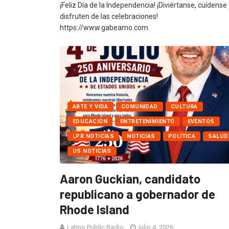
¡Feliz Día de la Independencia! ¡Diviértanse, cuídense 
disfruten de las celebraciones!
https://www.gabeamo.com
ARTE Y VIDA
COMUNIDAD
CULTURA
EDUCACIÓN
ENTRETENIMIENTO
EVENTOS
LPR NOTICIAS
NOTICIAS
POLÍTICA
SALUD
US NOTICIAS
Aaron Guckian, candidato
republicano a gobernador de
Rhode Island
Latino Public Radio
julio 4, 2026