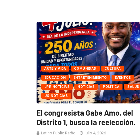
ARTE Y VIDA
COMUNIDAD
CULTURA
EDUCACIÓN
ENTRETENIMIENTO
EVENTOS
LPR NOTICIAS
NOTICIAS
POLÍTICA
SALUD
US NOTICIAS
El congresista Gabe Amo, del
Distrito 1, busca la reelección.
Latino Public Radio
julio 4, 2026