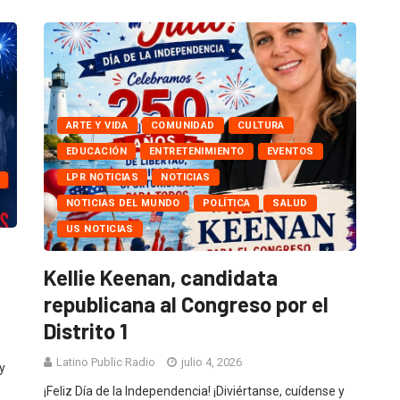
ARTE Y VIDA
COMUNIDAD
CULTURA
EDUCACIÓN
ENTRETENIMIENTO
EVENTOS
LPR NOTICIAS
NOTICIAS
NOTICIAS DEL MUNDO
POLÍTICA
SALUD
US NOTICIAS
Kellie Keenan, candidata
republicana al Congreso por el
Distrito 1
Latino Public Radio
julio 4, 2026
y
¡Feliz Día de la Independencia! ¡Diviértanse, cuídense y