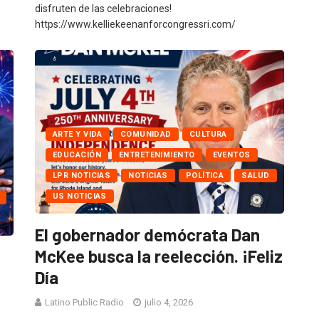
disfruten de las celebraciones!
https://www.kelliekeenanforcongressri.com/
ARTE Y VIDA
COMUNIDAD
CULTURA
EDUCACIÓN
ENTRETENIMIENTO
EVENTOS
LPR NOTICIAS
NOTICIAS
POLÍTICA
SALUD
US NOTICIAS
El gobernador demócrata Dan
McKee busca la reelección. ¡Feliz
Día
Latino Public Radio
julio 4, 2026