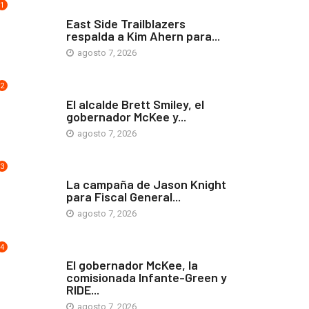
1
COMUNIDAD
East Side Trailblazers
respalda a Kim Ahern para...
agosto 7, 2026
2
ARTE Y VIDA
El alcalde Brett Smiley, el
gobernador McKee y...
agosto 7, 2026
3
COMUNIDAD
La campaña de Jason Knight
para Fiscal General...
agosto 7, 2026
4
ARTE Y VIDA
El gobernador McKee, la
comisionada Infante-Green y
RIDE...
agosto 7, 2026