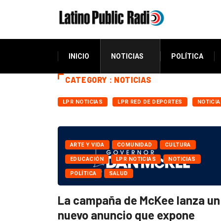
INICIO
NOTICIAS
POLÍTICA
CATEGORY : NOTICIAS
LPR NOTICIAS
LPR RED DE DEPORTES
NOTICI
ARTE Y VIDA
COMUNIDAD
CULTURA
EDUCACIÓN
LPR NOTICIAS
NOTICIAS
POLÍTICA
SALUD
La campaña de McKee lanza un
nuevo anuncio que expone