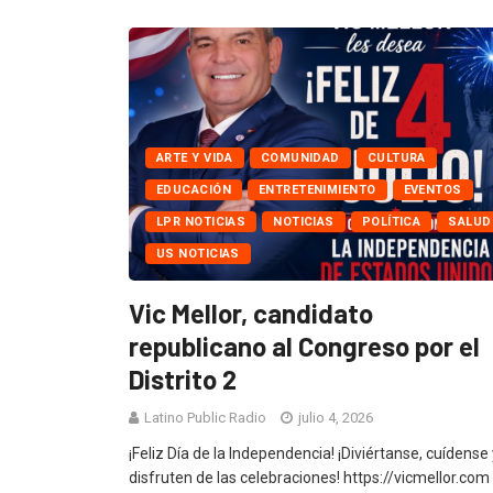
ARTE Y VIDA
COMUNIDAD
CULTURA
EDUCACIÓN
ENTRETENIMIENTO
EVENTOS
LPR NOTICIAS
NOTICIAS
POLÍTICA
SALUD
US NOTICIAS
Vic Mellor, candidato
republicano al Congreso por el
Distrito 2
Latino Public Radio
julio 4, 2026
¡Feliz Día de la Independencia! ¡Diviértanse, cuídense 
disfruten de las celebraciones! https://vicmellor.com