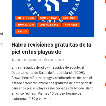
ARTE Y VIDA
COMUNIDAD
CULTURA
EDUCACIÓN
LPR NOTICIAS
NOTICIAS
SALUD
zó
Habrá revisiones gratuitas de la
ómo
piel en las playas de
Latino Public Radio
julio 7, 2026
Entre mediados de julio y mediados de agosto, el
Departamento de Salud de Rhode Island (RIDOH),
Brown Health Dermatology y colaboradores de todo el
estado ofrecerán exámenes gratuitos de detección de
cáncer de piel en playas seleccionadas de Rhode Island
en cinco fechas. Viernes 10 de julio, horario de
exámenes: 1:30 p. m. – […]