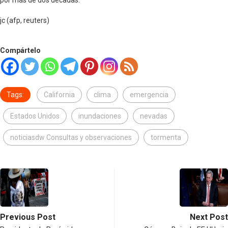
por más de dos décadas.
jc (afp, reuters)
Compártelo
Tags:
California
clima
emergencia
Estados Unidos
inundaciones
nevadas
noticiasdw Consultas y observaciones
tormenta
Previous Post
Next Post