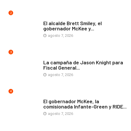
2
ARTE Y VIDA
El alcalde Brett Smiley, el
gobernador McKee y...
agosto 7, 2026
3
COMUNIDAD
La campaña de Jason Knight para
Fiscal General...
agosto 7, 2026
4
ARTE Y VIDA
El gobernador McKee, la
comisionada Infante-Green y RIDE...
agosto 7, 2026