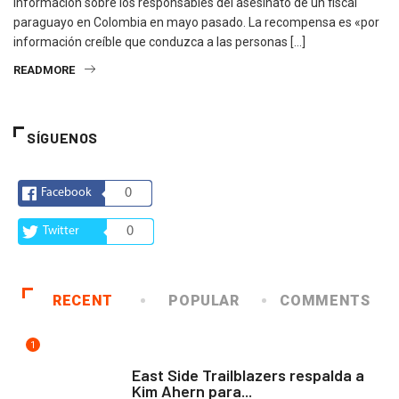
información sobre los responsables del asesinato de un fiscal
paraguayo en Colombia en mayo pasado. La recompensa es «por
información creíble que conduzca a las personas […]
READMORE
SÍGUENOS
Facebook
0
Twitter
0
RECENT
POPULAR
COMMENTS
1
COMUNIDAD
East Side Trailblazers respalda a
Kim Ahern para...